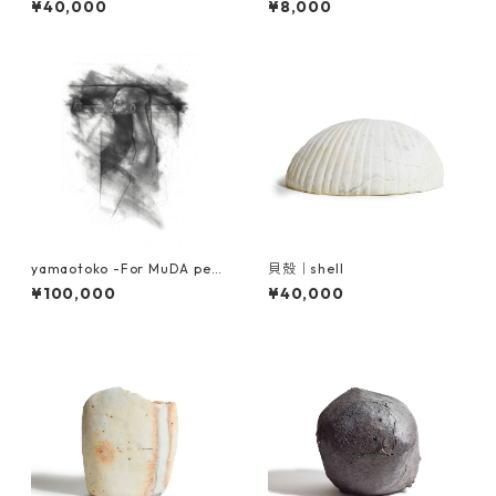
¥40,000
¥8,000
yamaotoko -For MuDA perf
貝殻｜shell
ormance “MuDA YAMAOTOK
¥100,000
¥40,000
O／2013” flyer image-